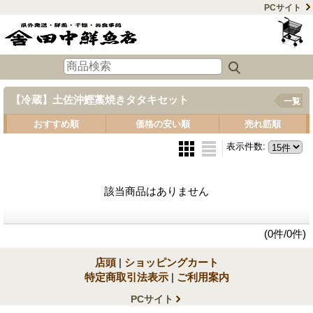
PCサイト
【冷蔵】土佐沖鰹藁焼きタタキセット
一覧
おすすめ順
価格の安い順
売れ筋順
表示件数
:
該当商品はありません
(0件/0件)
店頭
|
ショッピングカート
特定商取引法表示
|
ご利用案内
PCサイト