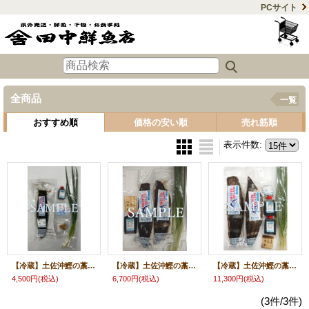
PCサイト
全商品
一覧
おすすめ順
価格の安い順
売れ筋順
表示件数
:
【冷蔵】土佐沖鰹の藁焼きタタキ1ｐセット
【冷蔵】土佐沖鰹の藁焼きタタキ2〜3ｐセット
【冷蔵】土佐沖鰹の藁焼きタタキ2〜4ｐセット
4,500円
(税込)
6,700円
(税込)
11,300円
(税込)
(3件/3件)